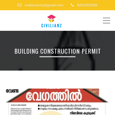
civilianztvm@gmail.com
8281003366
ME
BUILDING CONSTRUCTION PERMIT