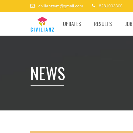
civilianztvm@gmail.com
8281003366
UPDATES
RESULTS
JOB
NEWS