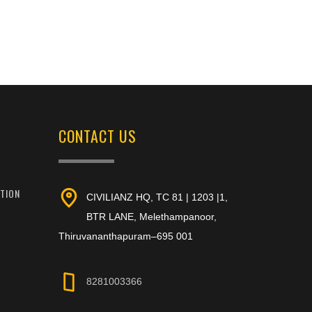
CONTACT US
ATION
CIVILIANZ HQ, TC 81 | 1203 |1,
BTR LANE, Melethampanoor,
Thiruvananthapuram–695 001
8281003366