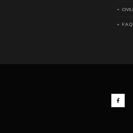
CIVIL
F.A.Q