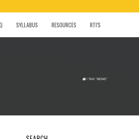
.Q
SYLLABUS
RESOURCES
RTI’S
/
TAG "NEWS"
SEARCH