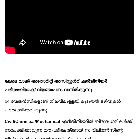
കേരള വാട്ടർ അതോറിറ്റി അസിസ്റ്റൻറ് എൻജിനീയർ
പരീക്ഷയിലേക്ക് വിജ്ഞാപനം വന്നിരിക്കുന്നു.
64 വേക്കൻസികളാണ് നിലവിലുള്ളത്. കൂടുതൽ ഒഴിവുകൾ
പ്രതീക്ഷിക്കപ്പെടുന്നു.
Civil/Chemical/Mechanical
എൻജിനീയറിങ് ബിരുദധാരികൾക്ക്
അപേക്ഷിക്കാവുന്ന ഈ പരീക്ഷയ്ക്കായി സിവിലിയൻസിന്റെ
തീവ്രപരിശീലന ഓൺലൈൻ ക്ലാസുകൾ