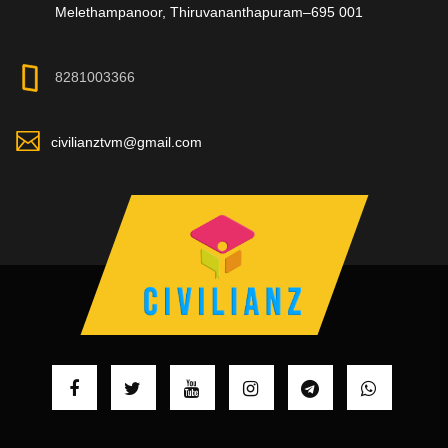
Melethampanoor, Thiruvananthapuram–695 001
8281003366
civilianztvm@gmail.com