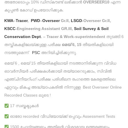
അതോടൊപ്പം 10% ഡിസ്‌കൗണ്ട് ലഭിക്കാൻ
OVERSEER10
എന്ന
കൂപ്പൺ കോഡ് ഉപയോഗിക്കുക.
KWA
–
Tracer
,
PWD
–
Overseer
Gr.II,
LSGD
-Overseer Gr.II,
KSCC
-Engineering Assistant GR.III,
Soil Survey & Soil
Conservation Dept
. – Tracer & Work-superintendent
തുടങ്ങി 6
തസ്തികകളിലേയ്ക്കുള്ള പരീക്ഷ
മെയ് 6, 15
തീയതികളിലായി
നടത്തുമെന്ന്
PSC
അറിയിച്ചിരിക്കുന്നു.
മെയ് 6 , മെയ് 15 തീയതികളിലായി നടത്താനിരിക്കുന്ന വിവിധ
ഓവർസീയർ പരീക്ഷകൾക്കായി തയ്യാറെടുക്കാം, സിവിൽ
എഞ്ചിനീയറിംഗ് പരീക്ഷ പരിശീലന രംഗത്തെ കേരളത്തിലെ
ഏറ്റവും മികച്ച അദ്ധ്യാപകരിൽ നിന്നുള്ള Best Overseer Online
Recorded Classes ലൂടെ !
17 സബ്ജക്ടുകള്‍
ഓരോ recorded വീഡിയോയ്ക്ക് ഒപ്പവും Assessment Tests
1500 ചോദ്യങ്ങളും അതിന്റെ വിശദമായ ഉത്തരങ്ങളും