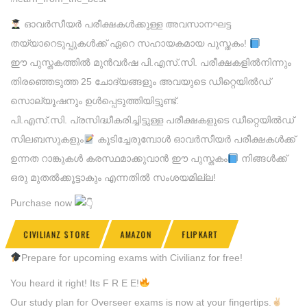
ഓവര്‍സീയര്‍ പരീക്ഷകള്‍ക്കുള്ള അവസാനഘട്ട
തയ്യാറെടുപ്പുകള്‍ക്ക് ഏറെ സഹായകമായ പുസ്തകം!
ഈ പുസ്തകത്തില്‍ മുന്‍വര്‍ഷ പി.എസ്.സി. പരീക്ഷകളില്‍നിന്നും
തിരഞ്ഞെടുത്ത 25 ചോദ്യങ്ങളും അവയുടെ ഡീറ്റെയില്‍ഡ്
സൊല്യൂഷനും ഉള്‍പ്പെടുത്തിയിട്ടുണ്ട്.
പി.എസ്.സി. പ്രസിദ്ധീകരിച്ചിട്ടുള്ള പരീക്ഷകളുടെ ഡീറ്റെയില്‍ഡ്
സിലബസുകളും
കൂടിച്ചേരുമ്പോള്‍ ഓവര്‍സീയര്‍ പരീക്ഷകള്‍ക്ക്
ഉന്നത റാങ്കുകൾ കരസ്ഥമാക്കുവാന്‍ ഈ പുസ്തകം
നിങ്ങള്‍ക്ക്
ഒരു മുതല്‍ക്കൂട്ടാകും എന്നതില്‍ സംശയമില്ല!
Purchase now
CIVILIANZ STORE
AMAZON
FLIPKART
Prepare for upcoming exams with Civilianz for free!
You heard it right! Its F R E E!
Our study plan for Overseer exams is now at your fingertips.