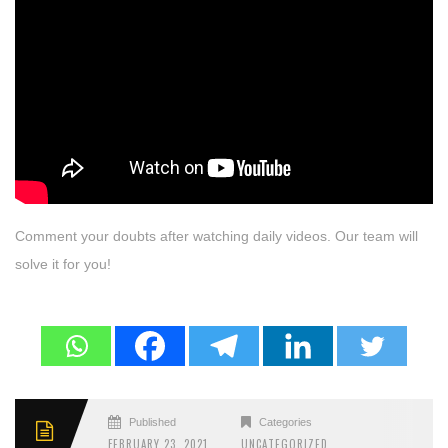
Comment your doubts after watching daily videos. Our team will
solve it for you!
Published
Categories
FEBRUARY 23, 2021
UNCATEGORIZED