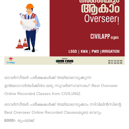
ഓവർസീയർ പരീക്ഷകൾക്ക് തയ്യാറെടുക്കുന്ന
ഉദ്യോഗാർത്ഥിക്കിതാ ഒരു സുവർണാവസരം!! Best Overseer
Online Recorded Classes from CIVILIANZ
ഓവർസീയർ പരീക്ഷകൾക്ക് തയ്യാറെടുക്കാം സിവിലിൻസിന്റെ
Best Overseer Online Recorded Classesലൂടെ വെറും
6000/-
രൂപയ്ക്ക്.