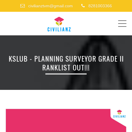
civilianztvm@gmail.com
8281003366
ME
KSLUB - PLANNING SURVEYOR GRADE II
RANKLIST OUT!!!