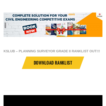
KSLUB – PLANNING SURVEYOR GRADE II RANKLIST OUT!!!
DOWNLOAD RANKLIST