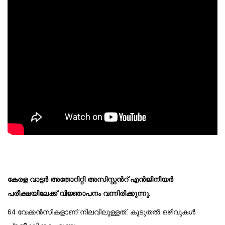
കേരള വാട്ടർ അതോറിറ്റി അസിസ്റ്റൻറ് എൻജിനീയർ
പരീക്ഷയിലേക്ക് വിജ്ഞാപനം വന്നിരിക്കുന്നു.
64 വേക്കൻസികളാണ് നിലവിലുള്ളത്. കൂടുതൽ ഒഴിവുകൾ