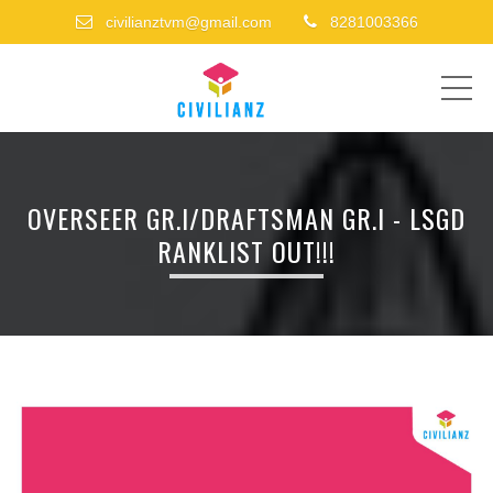
civilianztvm@gmail.com
8281003366
ME
OVERSEER GR.I/DRAFTSMAN GR.I - LSGD
RANKLIST OUT!!!