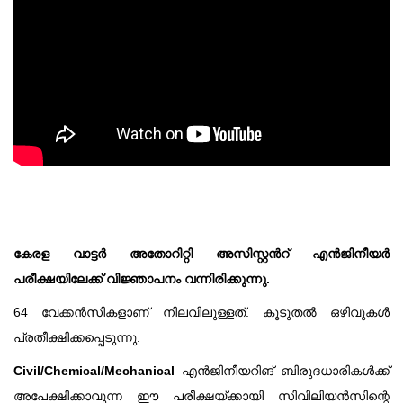
കേരള വാട്ടർ അതോറിറ്റി അസിസ്റ്റൻറ് എൻജിനീയർ
പരീക്ഷയിലേക്ക് വിജ്ഞാപനം വന്നിരിക്കുന്നു.
64 വേക്കൻസികളാണ് നിലവിലുള്ളത്. കൂടുതൽ ഒഴിവുകൾ
പ്രതീക്ഷിക്കപ്പെടുന്നു.
Civil/Chemical/Mechanical
എൻജിനീയറിങ് ബിരുദധാരികൾക്ക്
അപേക്ഷിക്കാവുന്ന ഈ പരീക്ഷയ്ക്കായി സിവിലിയൻസിന്റെ