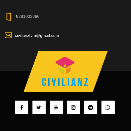
8281003366
civilianztvm@gmail.com