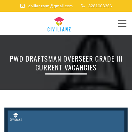
civilianztvm@gmail.com
8281003366
ME
PWD DRAFTSMAN OVERSEER GRADE III
CURRENT VACANCIES