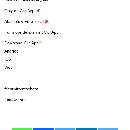
New skill tests everyday
Only on CivilApp
Absolutely Free for all
For more details visit CivilApp.
Download CivilApp
Andriod
iOS
Web
#learnfromthebest
#beawinner