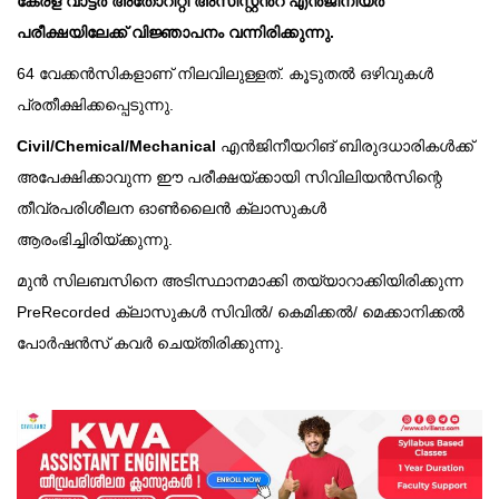
കേരള വാട്ടർ അതോറിറ്റി അസിസ്റ്റൻറ് എൻജിനീയർ
പരീക്ഷയിലേക്ക് വിജ്ഞാപനം വന്നിരിക്കുന്നു.
64 വേക്കൻസികളാണ് നിലവിലുള്ളത്. കൂടുതൽ ഒഴിവുകൾ
പ്രതീക്ഷിക്കപ്പെടുന്നു.
Civil/Chemical/Mechanical
എൻജിനീയറിങ് ബിരുദധാരികൾക്ക്
അപേക്ഷിക്കാവുന്ന ഈ പരീക്ഷയ്ക്കായി സിവിലിയൻസിന്റെ
തീവ്രപരിശീലന ഓൺലൈൻ ക്ലാസുകൾ
ആരംഭിച്ചിരിയ്ക്കുന്നു.
മുൻ സിലബസിനെ അടിസ്ഥാനമാക്കി തയ്യാറാക്കിയിരിക്കുന്ന
PreRecorded ക്ലാസുകൾ സിവിൽ/ കെമിക്കൽ/ മെക്കാനിക്കൽ
പോർഷൻസ് കവർ ചെയ്തിരിക്കുന്നു.