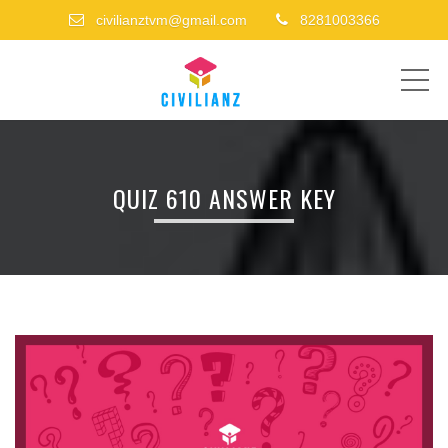
civilianztvm@gmail.com
8281003366
ME
QUIZ 610 ANSWER KEY