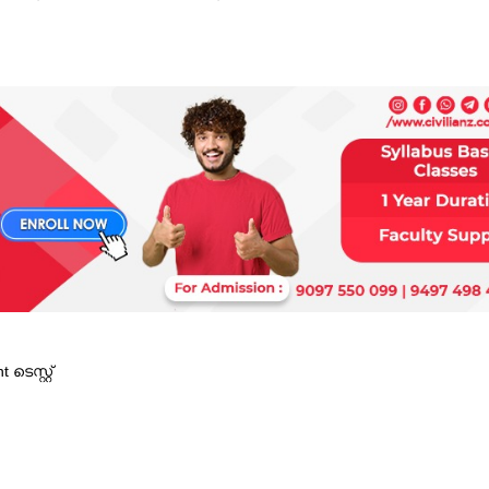
െസ്റ്റ്