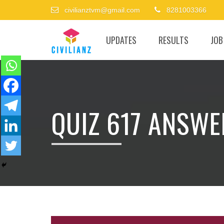
civilianztvm@gmail.com
8281003366
UPDATES
RESULTS
JOB
QUIZ 617 ANSWE