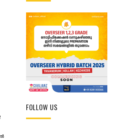
FOLLOW US
െ
കൽ