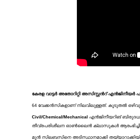
കേരള വാട്ടർ അതോറിറ്റി അസിസ്റ്റൻറ് എൻജിനീയർ പരീ
64 വേക്കൻസികളാണ് നിലവിലുള്ളത്. കൂടുതൽ ഒഴിവുകൾ 
Civil/Chemical/Mechanical
എൻജിനീയറിങ് ബിരുദധാര
തീവ്രപരിശീലന ഓൺലൈൻ ക്ലാസുകൾ ആരംഭിച്ചിരിയ
മുൻ സിലബസിനെ അടിസ്ഥാനമാക്കി തയ്യാറാക്കിയിരി