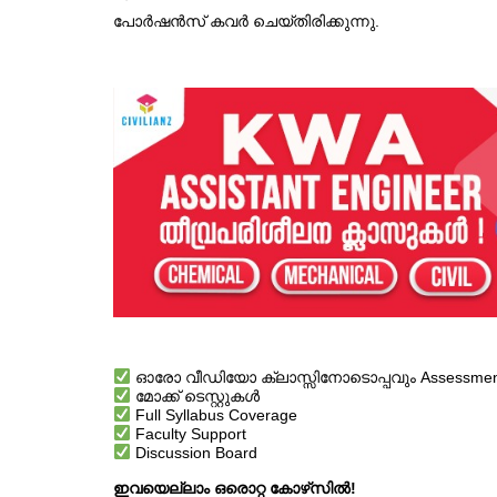
പോർഷൻസ് കവർ ചെയ്തിരിക്കുന്നു.
ഓരോ വീഡിയോ ക്ലാസ്സിനോടൊപ്പവും Assessment ട
മോക്ക് ടെസ്റ്റുകൾ
Full Syllabus Coverage
Faculty Support
Discussion Board
ഇവയെല്ലാം ഒരൊറ്റ കോഴ്‌സിൽ!