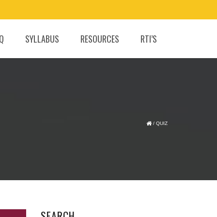
.Q
SYLLABUS
RESOURCES
RTI’S
/
QUIZ
SEARCH