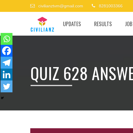
civilianztvm@gmail.com
8281003366
UPDATES
RESULTS
JOB
QUIZ 628 ANSW