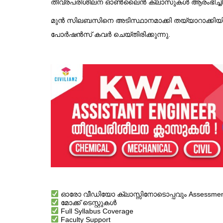
തീവ്രപരിശീലന ഓൺലൈൻ ക്ലാസുകൾ ആരംഭിച്ചിരിയ
മുൻ സിലബസിനെ അടിസ്ഥാനമാക്കി തയ്യാറാക്കിയിരി
പോർഷൻസ് കവർ ചെയ്തിരിക്കുന്നു.
ഓരോ വീഡിയോ ക്ലാസ്സിനോടൊപ്പവും Assessment ട
മോക്ക് ടെസ്റ്റുകൾ
Full Syllabus Coverage
Faculty Support