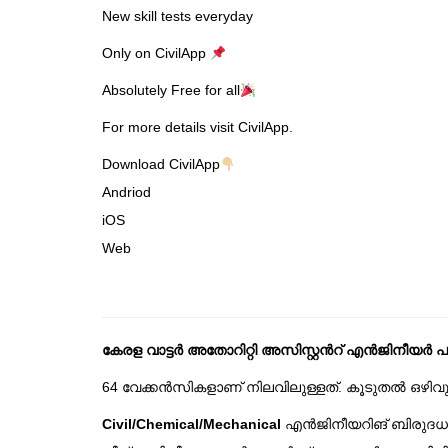
New skill tests everyday
Only on CivilApp
Absolutely Free for all
For more details visit CivilApp.
Download CivilApp
Andriod
iOS
Web
കേരള വാട്ടർ അതോറിറ്റി അസിസ്റ്റൻറ് എൻജിനീയർ പരീ
64 വേക്കൻസികളാണ് നിലവിലുള്ളത്. കൂടുതൽ ഒഴിവുകൾ 
Civil/Chemical/Mechanical
എൻജിനീയറിങ് ബിരുദധാര