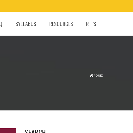
.Q
SYLLABUS
RESOURCES
RTI’S
/
QUIZ
SEARCH