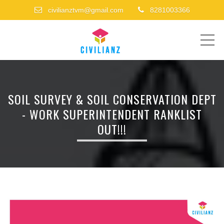
civilianztvm@gmail.com
8281003366
ME
SOIL SURVEY & SOIL CONSERVATION DEPT
- WORK SUPERINTENDENT RANKLIST
OUT!!!