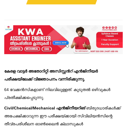
കേരള വാട്ടർ അതോറിറ്റി അസിസ്റ്റൻറ് എൻജിനീയർ
പരീക്ഷയിലേക്ക് വിജ്ഞാപനം വന്നിരിക്കുന്നു.
64 വേക്കൻസികളാണ് നിലവിലുള്ളത്. കൂടുതൽ ഒഴിവുകൾ
പ്രതീക്ഷിക്കപ്പെടുന്നു.
Civil/Chemical/Mechanical എൻജിനീയറിങ്
ബിരുദധാരികൾക്ക്
അപേക്ഷിക്കാവുന്ന ഈ പരീക്ഷയ്ക്കായി സിവിലിയൻസിന്റെ
തീവ്രപരിശീലന ഓൺലൈൻ ക്ലാസുകൾ