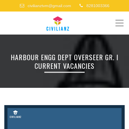
civilianztvm@gmail.com
8281003366
ME
HARBOUR ENGG DEPT OVERSEER GR. I
CURRENT VACANCIES