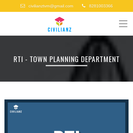
civilianztvm@gmail.com
8281003366
ME
RTI - TOWN PLANNING DEPARTMENT