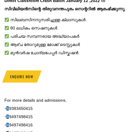
Direct Classroom Crash Batch January 12 ,2022 ന്
സിവിലിയൻസിന്റെ തിരുവനന്തപുരം സെന്ററിൽ ആരംഭിക്കുന്നു.
സിലബസിനനുസരിച്ചുള്ള ക്ലാസുകൾ
80 ലധികം സെഷനുകൾ
പരിചയ സമ്പന്നരായ അദ്ധ്യാപകർ
ആഴ്ച തോറുമുള്ള മോക്ക് ടെസ്റ്റുകൾ
മുൻവർഷ ചോദ്യപേപ്പർ ഡിസ്കഷൻ
ENQUIRE NOW
For more details and admissions,
9383450415
9497498415
9497498416