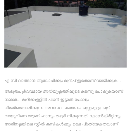
എ.സി വാങ്ങാൻ ആലോചിക്കും മുൻപ് ഇതൊന്ന് വായിക്കുക…
അഭൂതപൂർവ്വമായ അത്യുഷ്ണത്തിലൂടെ കടന്നു പോകുകയാണ്
നമ്മൾ… മുറിക്കുള്ളിൽ ഫാൻ ഇട്ടാൽ പോലും
വിയർത്തൊലിക്കുന്ന അവസ്ഥ.. കാരണം ചുറ്റുമുള്ള ചൂട്
വായുവിനെ ആണ് ഫാനും തള്ളി നീക്കുന്നത്. കോൺക്രീറ്റിനും
അതിനുള്ളിലെ സ്റ്റീൽ കമ്പികൾക്കും ഉള്ള പ്രത്യേകതയാണ്