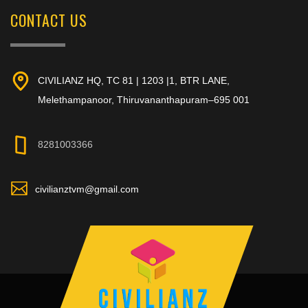
CONTACT US
CIVILIANZ HQ, TC 81 | 1203 |1, BTR LANE,
Melethampanoor, Thiruvananthapuram–695 001
8281003366
civilianztvm@gmail.com