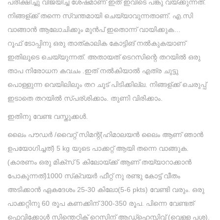
പരീക്ഷിച്ചു വിജയിച്ച ശേഷമാണ് ഇത് ഇവിടെ പങ്കു വയ്ക്കുന്നത്.
നിങ്ങള്ക്ക് തന്നെ സ്വന്തമായി ചെയ്യാവുന്നതാണ്. എ.സി
വാങ്ങാൻ ആലോചിക്കും മുൻപ് ഇതൊന്ന് വായിക്കുക…
റൂഫ് ടോപ്പിനു ഒരു താത്കാലിക കോട്ടിങ് നൽകുകയാണ്
ഇതിലൂടെ ചെയ്യുന്നത്. അതായത് ടെറസിന്റെ തറയിൽ ഒരു
താപ നിരോധന കവചം .ഇത് നൽകിയാൽ എത്ര ചുട്ടു
പൊള്ളുന്ന വെയിലിലും തറ ചൂട് പിടിക്കില്ല. നിങ്ങള്ക്ക് ചെരുപ്പ്
ഇടാതെ തറയിൽ സ്പര്ശിക്കാം. തുണി വിരിക്കാം.
ഇതിനു വേണ്ട വസ്തുക്കൾ.
ലൈം പൗഡർ /വൈറ്റ് സിമന്റ്(ഹിമാലയൻ ലൈം ആണ് ഞാൻ
ഉപയോഗിച്ചത്) 5 kg യുടെ പാക്കറ്റ് ആയി തന്നെ വാങ്ങുക.
(കാരണം ഒരു മിക്സ് 5 കിലോയ്ക്ക് ആണ് തയ്യാറാക്കാൻ
പോകുന്നത്)1000 സ്‌ക്വയർ ഫീറ്റ് നു രണ്ടു കോട്ട് വീതം
അടിക്കാൻ ഏകദേശം 25-30 കിലോ(5-6 pkts) വേണ്ടി വരും. ഒരു
പാക്കറ്റിനു 60 രൂപ കണക്കിന് 300-350 രൂപ. പിന്നെ വേണ്ടത്
ഫെവിക്കോൾ സിന്തെറ്റിക് റെസിന് ആഡ്ഹെസ്സിവ് (വെള്ള പശ).