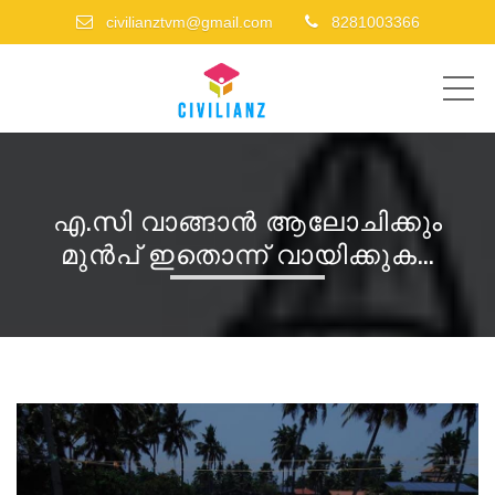
civilianztvm@gmail.com
8281003366
ME
എ.സി വാങ്ങാൻ ആലോചിക്കും
മുൻപ് ഇതൊന്ന് വായിക്കുക...