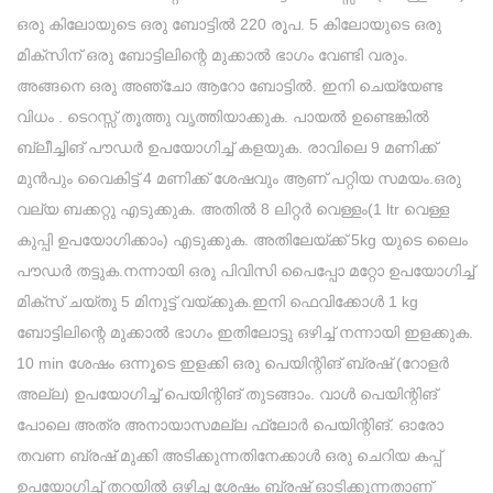
ഒരു കിലോയുടെ ഒരു ബോട്ടിൽ 220 രൂപ. 5 കിലോയുടെ ഒരു
മിക്സിന് ഒരു ബോട്ടിലിന്റെ മുക്കാൽ ഭാഗം വേണ്ടി വരും.
അങ്ങനെ ഒരു അഞ്ചോ ആറോ ബോട്ടിൽ. ഇനി ചെയ്യേണ്ട
വിധം . ടെറസ്സ് തൂത്തു വൃത്തിയാക്കുക. പായൽ ഉണ്ടെങ്കിൽ
ബ്ലീച്ചിങ് പൗഡർ ഉപയോഗിച്ച് കളയുക. രാവിലെ 9 മണിക്ക്
മുൻപും വൈകിട്ട് 4 മണിക്ക് ശേഷവും ആണ് പറ്റിയ സമയം.ഒരു
വല്യ ബക്കറ്റു എടുക്കുക. അതിൽ 8 ലിറ്റർ വെള്ളം(1 ltr വെള്ള
കുപ്പി ഉപയോഗിക്കാം) എടുക്കുക. അതിലേയ്ക്ക് 5kg യുടെ ലൈം
പൗഡർ തട്ടുക.നന്നായി ഒരു പിവിസി പൈപ്പോ മറ്റോ ഉപയോഗിച്ച്
മിക്സ് ചയ്തു 5 മിനുട്ട് വയ്ക്കുക.ഇനി ഫെവിക്കോൾ 1 kg
ബോട്ടിലിന്റെ മുക്കാൽ ഭാഗം ഇതിലോട്ടു ഒഴിച്ച് നന്നായി ഇളക്കുക.
10 min ശേഷം ഒന്നൂടെ ഇളക്കി ഒരു പെയിന്റിങ് ബ്രഷ് (റോളർ
അല്ല) ഉപയോഗിച്ച് പെയിന്റിങ് തുടങ്ങാം. വാൾ പെയിന്റിങ്
പോലെ അത്ര അനായാസമല്ല ഫ്ലോർ പെയിന്റിങ്. ഓരോ
തവണ ബ്രഷ് മുക്കി അടിക്കുന്നതിനേക്കാൾ ഒരു ചെറിയ കപ്പ്
ഉപയോഗിച്ച് തറയിൽ ഒഴിച്ച ശേഷം ബ്രഷ് ഓടിക്കുന്നതാണ്