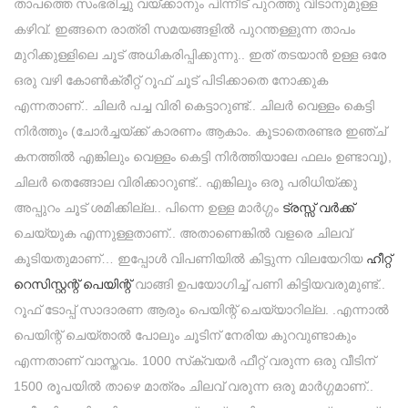
താപത്തെ സംഭരിച്ചു വയ്ക്കാനും പിന്നീട് പുറത്തു വിടാനുമുള്ള
കഴിവ്. ഇങ്ങനെ രാത്രി സമയങ്ങളിൽ പുറന്തള്ളുന്ന താപം
മുറിക്കുള്ളിലെ ചൂട് അധികരിപ്പിക്കുന്നു.. ഇത് തടയാൻ ഉള്ള ഒരേ
ഒരു വഴി കോൺക്രീറ്റ് റൂഫ് ചൂട് പിടിക്കാതെ നോക്കുക
എന്നതാണ്.. ചിലർ പച്ച വിരി കെട്ടാറുണ്ട്.. ചിലർ വെള്ളം കെട്ടി
നിർത്തും (ചോർച്ചയ്ക്ക് കാരണം ആകാം. കൂടാതെരണ്ടര ഇഞ്ച്
കനത്തിൽ എങ്കിലും വെള്ളം കെട്ടി നിർത്തിയാലേ ഫലം ഉണ്ടാവൂ),
ചിലർ തെങ്ങോല വിരിക്കാറുണ്ട്.. എങ്കിലും ഒരു പരിധിയ്ക്കു
അപ്പുറം ചൂട് ശമിക്കില്ല.. പിന്നെ ഉള്ള മാർഗ്ഗം
ട്രസ്സ് വർക്ക്
ചെയ്യുക എന്നുള്ളതാണ്.. അതാണെങ്കിൽ വളരെ ചിലവ്
കൂടിയതുമാണ്… ഇപ്പോൾ വിപണിയിൽ കിട്ടുന്ന വിലയേറിയ
ഹീറ്റ്
റെസിസ്റ്റന്റ് പെയിന്റ്
വാങ്ങി ഉപയോഗിച്ച് പണി കിട്ടിയവരുമുണ്ട്..
റൂഫ് ടോപ്പ് സാദാരണ ആരും പെയിന്റ് ചെയ്യാറില്ല. .എന്നാൽ
പെയിന്റ് ചെയ്‌താൽ പോലും ചൂടിന് നേരിയ കുറവുണ്ടാകും
എന്നതാണ് വാസ്തവം. 1000 സ്‌ക്വയർ ഫീറ്റ് വരുന്ന ഒരു വീടിന്
1500 രൂപയിൽ താഴെ മാത്രം ചിലവ്‌ വരുന്ന ഒരു മാർഗ്ഗമാണ്..