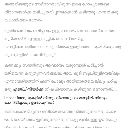
അമേരിക്കയുടെ അഭിമാനമായിരുന്ന ഇരട്ട ഗോപുരങ്ങളെ
വിമാനങ്ങൾക്ക് ഇടിച്ചു തരിപ്പണമാക്കാൻ കഴിഞ്ഞു എന്നത് ഒരു
യാഥാർഥ്യം മാത്രം.
എത്ര ബലവും വലിപ്പവും ഉള്ള പാറയെ ഒന്നോ അല്ലെങ്കിൽ
കൂടിയാൽ 5 kg ഉള്ള ചുറ്റിക കൊണ്ട് അടിച്ചു
പൊട്ടിക്കുന്നതിനേക്കാൾ എത്രയോ ഇരട്ടി ഭാരം ആയിരിക്കും ആ
തൂണുകളിൽ ചെന്നിടിച്ചതു?
കണക്കും സയൻസും ആവശ്യം വരുമ്പോൾ പഠിച്ചാൽ
മതിയെന്ന് കരുതുന്നവർക്കല്ല, അവ കൂടി ബുദ്ധിമുട്ടിയെങ്കിലും
എന്താവശ്യത്തിന് എന്ന് പോലും അറിയാതെയെങ്കിലും പഠിച്ച
ഒരു
എഞ്ചിനീയർക്ക്
നിഷ്പ്രയാസം കഴിയുന്ന ഒന്നാണത്….
Impact force, മുകളിൽ നിന്നും വീണാലും വശങ്ങളിൽ നിന്നും
ചെന്നിടിച്ചാലും ഉണ്ടാവുന്നത്.
ഓടികൊണ്ടടിരുന്ന വണ്ടിയെ തടഞ്ഞു നിർത്തുന്നതിനു വേണ്ട
work ചെയ്തതും ഇടിക്കുന്നതിനു തൊട്ടു മുൻപുള്ള ഊർജവും
(Kinetic Energy ) Law of Conservation of Energy പ്രകാരം