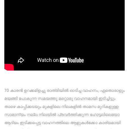
70 കാരൻ ഉറക്കമിളച്ചു രാത്രിയിൽ ഓടിച്ച വാഹനം, ഏതൊരാളും
മയങ്ങി പോകുന്ന സമയത്തു മറ്റൊരു വാഹനമായി ഇടിച്ചിട്ടും
താഴെ കാപ്പിക്കടയും മുകളിലെ നിലകളിൽ താമസ മുറികളുള്ള
സാമാന്യം നല്ല നിലയിൽ പ്രവർത്തിക്കുന്ന ഹോട്ടലിലെയോ
ആദ്യം ഇടിക്കപ്പെട്ട വാഹനത്തിലെ ആളുകൾക്കോ കാര്യമായി