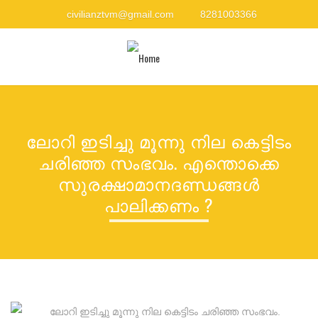
civilianztvm@gmail.com
8281003366
M
ലോറി ഇടിച്ചു മൂന്നു നില കെട്ടിടം
ചരിഞ്ഞ സംഭവം. എന്തൊക്കെ
സുരക്ഷാമാനദണ്ഡങ്ങൾ
പാലിക്കണം ?