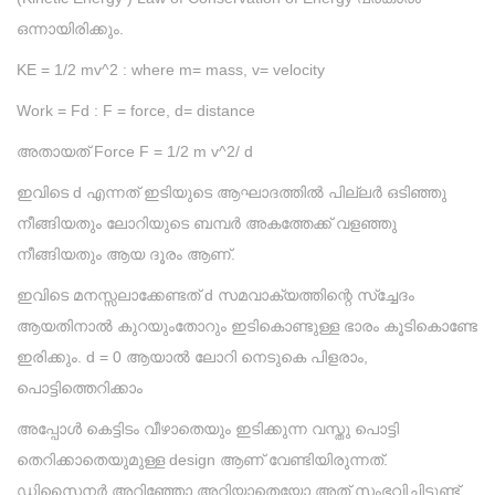
ഒന്നായിരിക്കും.
KE = 1/2 mv^2 : where m= mass, v= velocity
Work = Fd : F = force, d= distance
അതായത് Force F = 1/2 m v^2/ d
ഇവിടെ d എന്നത് ഇടിയുടെ ആഘാദത്തിൽ പില്ലർ ഒടിഞ്ഞു
നീങ്ങിയതും ലോറിയുടെ ബമ്പർ അകത്തേക്ക് വളഞ്ഞു
നീങ്ങിയതും ആയ ദൂരം ആണ്.
ഇവിടെ മനസ്സലാക്കേണ്ടത് d സമവാക്യത്തിന്റെ സ്ച്ചേദം
ആയതിനാൽ കുറയുംതോറും ഇടികൊണ്ടുള്ള ഭാരം കൂടികൊണ്ടേ
ഇരിക്കും. d = 0 ആയാൽ ലോറി നെടുകെ പിളരാം,
പൊട്ടിത്തെറിക്കാം
അപ്പോൾ കെട്ടിടം വീഴാതെയും ഇടിക്കുന്ന വസ്തു പൊട്ടി
തെറിക്കാതെയുമുള്ള design ആണ് വേണ്ടിയിരുന്നത്.
ഡിസൈനർ അറിഞ്ഞോ അറിയാതെയോ അത് സംഭവിച്ചിട്ടുണ്ട്.