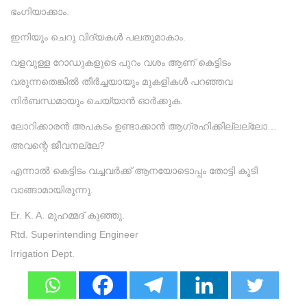
ഭംഗിയാക്കാം.
ഇനിയും ചെറു വിദ്യകൾ പലതുമാകാം.
വളവുള്ള റോഡുകളുടെ പുറം വശം ആണ് കെട്ടിടം
വരുന്നതെങ്കിൽ തീർച്ചയായും മുകളികൾ പറഞ്ഞവ
നിർബന്ധമായും ചെയ്യാൻ ഓർക്കുക.
ലോറിക്കാരൻ അപകടം ഉണ്ടാക്കാൻ ആഗ്രഹിക്കില്ലല്ലോ…
അവന്റെ ജീവനല്ലേ?
എന്നാൽ കെട്ടിടം വച്ചവർക്ക് ആനയോടൊപ്പം തോട്ടി കൂടി
വാങ്ങാമായിരുന്നു.
Er. K. A. മുഹമ്മദ്‌ കുഞ്ഞു.
Rtd. Superintending Engineer
Irrigation Dept.