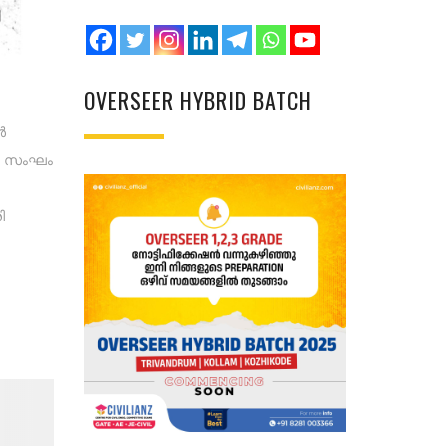
OVERSEER HYBRID BATCH
ൾ
എൽ സംഘം
ി