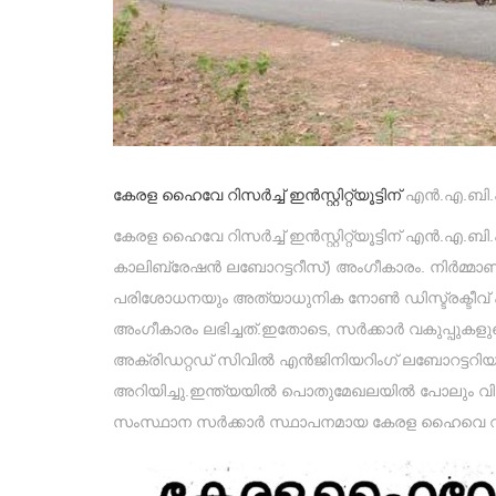
കേരള ഹൈവേ റിസർച്ച് ഇൻസ്റ്റിറ്റ്യൂട്ടിന്
എൻ.എ.ബി.
കേരള ഹൈവേ റിസർച്ച് ഇൻസ്റ്റിറ്റ്യൂട്ടിന് എൻ
കാലിബ്രേഷൻ ലബോറട്ടറീസ്) അംഗീകാരം. നിർമ്മാണ
പരിശോധനയും അത്യാധുനിക നോൺ ഡിസ്ട്രക്ടീവ്
അംഗീകാരം ലഭിച്ചത്.ഇതോടെ, സർക്കാർ വകുപ്പുകളുടെ
അക്രിഡറ്റഡ് സിവിൽ എൻജിനിയറിംഗ് ലബോറട്ടറിയായി ക
അറിയിച്ചു.ഇന്ത്യയിൽ പൊതുമേഖലയിൽ പോലും വിര
സംസ്ഥാന സർക്കാർ സ്ഥാപനമായ കേരള ഹൈവെ റിസർച്ച് 