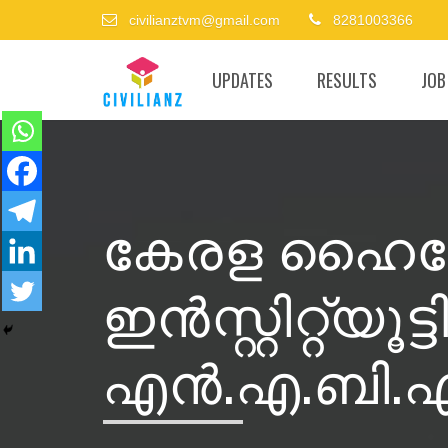
civilianztvm@gmail.com
8281003366
UPDATES
RESULTS
JOB
കേരള ഹൈവേ 
ഇൻസ്റ്റിറ്റ്യൂട്ട
എൻ.എ.ബി.