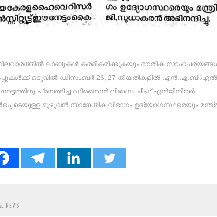
വാരത്തിൽ ലാബുകൾ ക്രമീകരിക്കുകയും ഭൗതിക സാഹചര്യങ്ങ
െടുപ്പുകൾക്ക് ഒടുവിൽ ഡിസംബർ 26, 27 തീയതികളിൽ എൻ.എ.ബി.
 നേട്ടത്തിനു പ്രയത്നിച്ച ഡിസൈൻ വിഭാഗം ചീഫ് എൻജിനിയർ,
്പെടെയുള്ള മുഴുവൻ സാങ്കേതിക വിഭാഗം ഉദ്യോഗസ്ഥരെയും മന്ത്ര
AL NEWS