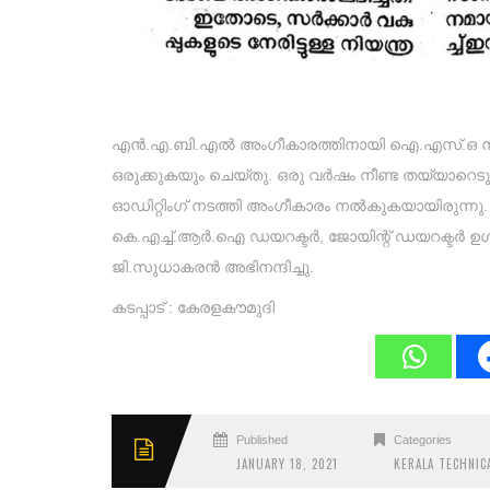
എൻ.എ.ബി.എൽ അംഗീകാരത്തിനായി ഐ.എസ്.ഒ നില
ഒരുക്കുകയും ചെയ്തു. ഒരു വർഷം നീണ്ട തയ്യാറ
ഓഡിറ്റിംഗ് നടത്തി അംഗീകാരം നൽകുകയായിരുന്നു.
കെ.എച്ച്.ആർ.ഐ ഡയറക്ടർ, ജോയിന്റ് ഡയറക്ടർ ഉൾപ
ജി.സുധാകരൻ അഭിനന്ദിച്ചു.
കടപ്പാട് : കേരളകൗമുദി
Published
Categories
JANUARY 18, 2021
KERALA TECHNIC