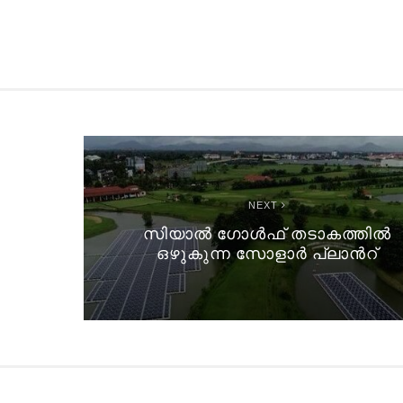
NEXT
സിയാൽ ഗോൾഫ് തടാകത്തിൽ
ഒഴുകുന്ന സോളാർ പ്ലാൻറ്