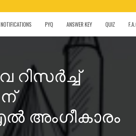
 NOTIFICATIONS
PYQ
ANSWER KEY
QUIZ
F.A
റിസർച്ച്
ിന്
എൽ അംഗീകാരം