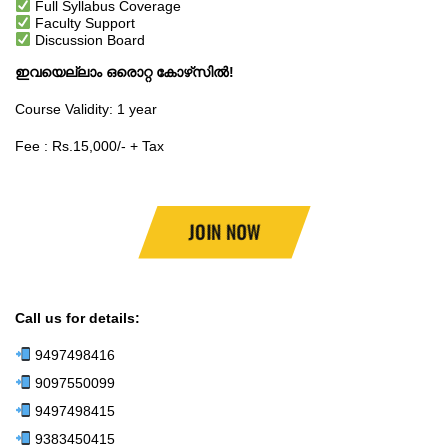
Full Syllabus Coverage
Faculty Support
Discussion Board
ഇവയെല്ലാം ഒരൊറ്റ കോഴ്‌സിൽ!
Course Validity: 1 year
Fee : Rs.15,000/- + Tax
JOIN NOW
Call us for details:
9497498416
9097550099
9497498415
9383450415