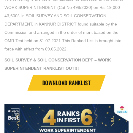
WORK SUPERINTENDENT (Cat No 498/2020) on Rs. 19,000-
43,600/- in SOIL SURVEY AND SOIL CONSERVATION
DEPARTMENT, in KANNUR DISTRICT found suitable by the
Commission and arranged in the order of merit based on the
OMR Test held on 31.07.2021 This Ranked List is brought into
force with effect from 09.05.2022.
SOIL SURVEY & SOIL CONSERVATION DEPT – WORK
SUPERINTENDENT RANKLIST OUT!!!
DOWNLOAD RANKLIST