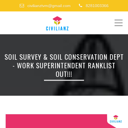
civilianztvm@gmail.com
8281003366
ME
SOIL SURVEY & SOIL CONSERVATION DEPT
- WORK SUPERINTENDENT RANKLIST
OUT!!!