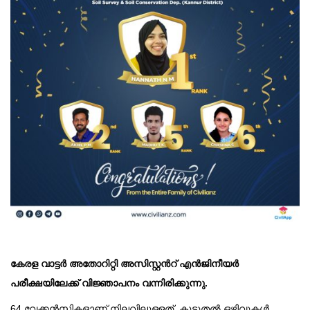
കേരള വാട്ടർ അതോറിറ്റി അസിസ്റ്റൻറ് എൻജിനീയർ
പരീക്ഷയിലേക്ക് വിജ്ഞാപനം വന്നിരിക്കുന്നു.
64 വേക്കൻസികളാണ് നിലവിലുള്ളത്. കൂടുതൽ ഒഴിവുകൾ